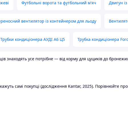
ожеві
Футбольні ворота та футбольний м'яч
Двигун із
реносний вентилятор із контейнером для льоду
Вентилят
Трубки кондиціонера АУДІ А6 Ц5
Трубка кондиціонера Ford
в знаходять усе потрібне — від корму для цуциків до бронежилет
ажуть самі покупці (дослідження Kantar, 2025). Порівнюйте пропо