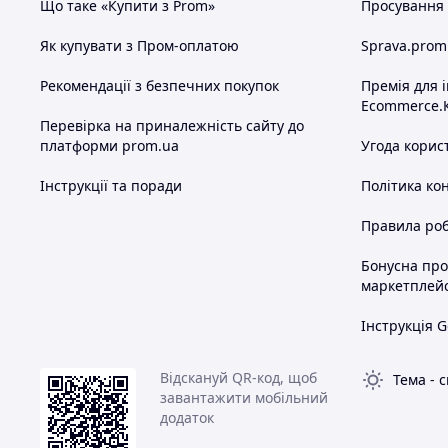
Що таке «Купити з Prom»
Просування в
Як купувати з Пром-оплатою
Sprava.prom
Рекомендації з безпечних покупок
Премія для 
Ecommerce.
Перевірка на приналежність сайту до
платформи prom.ua
Угода корис
Інструкції та поради
Політика ко
Правила роб
Бонусна пр
маркетплей
Інструкція G
Відскануй QR-код, щоб
Тема
-
с
завантажити мобільний
додаток