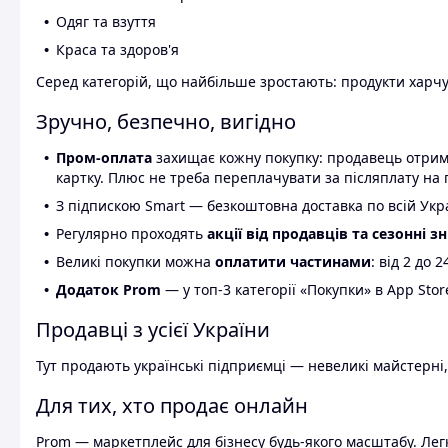
Одяг та взуття
Краса та здоров'я
Серед категорій, що найбільше зростають: продукти харчув
Зручно, безпечно, вигідно
Пром-оплата
захищає кожну покупку: продавець отриму
картку. Плюс не треба переплачувати за післяплату на 
З підпискою Smart — безкоштовна доставка по всій Украї
Регулярно проходять
акції від продавців та сезонні з
Великі покупки можна
оплатити частинами
: від 2 до 
Додаток Prom
— у топ-3 категорії «Покупки» в App Stor
Продавці з усієї України
Тут продають українські підприємці — невеликі майстерні,
Для тих, хто продає онлайн
Prom — маркетплейс для бізнесу будь-якого масштабу. Легк