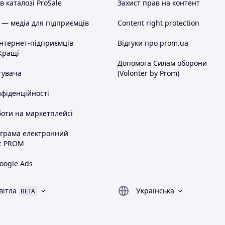
 каталозі ProSale
Захист прав на контент
 — медіа для підприємців
Content right protection
інтернет-підприємців
Відгуки про prom.ua
Кращі
Допомога Силам оборони
тувача
(Volonter by Prom)
нфіденційності
оти на маркетплейсі
ограма електронний
с PROM
oogle Ads
вітла
Українська
BETA