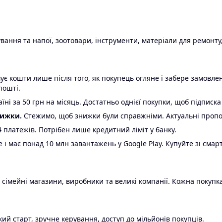
ання та напої, зоотовари, інструменти, матеріали для ремонту,
є кошти лише після того, як покупець огляне і забере замовл
пошті.
ні за 50 грн на місяць. Достатньо однієї покупки, щоб підписка
нижки.
Стежимо, щоб знижки були справжніми. Актуальні пропози
24 платежів. Потрібен лише кредитний ліміт у банку.
e і має понад 10 млн завантажень у Google Play. Купуйте зі смар
 сімейні магазини, виробники та великі компанії. Кожна покупка
ий старт, зручне керування, доступ до мільйонів покупців.