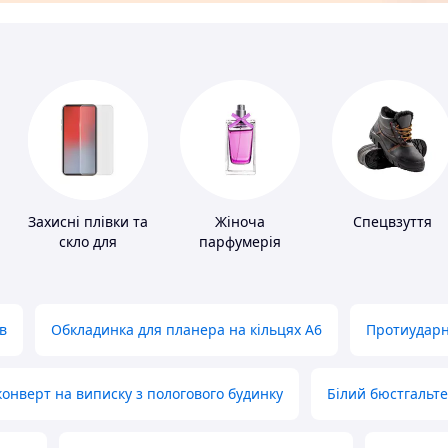
Захисні плівки та
Жіноча
Спецвзуття
скло для
парфумерія
портативних
пристроїв
в
Обкладинка для планера на кільцях А6
Протиударн
нверт на виписку з пологового будинку
Білий бюстгальт