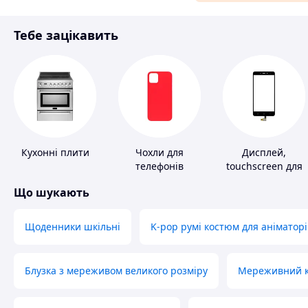
Матеріали для ремонту
Тебе зацікавить
Спорт і відпочинок
Кухонні плити
Чохли для
Дисплей,
телефонів
touchscreen для
телефонів
Що шукають
Щоденники шкільні
K-pop румі костюм для аніматорі
Блузка з мереживом великого розміру
Мереживний ко