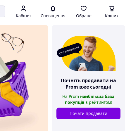
Кабінет
Сповіщення
Обране
Кошик
О! Є замовлення
Почніть продавати на
Prom
вже сьогодні
На
Prom
найбільша база
покупців
з рейтингом
!
Почати продавати