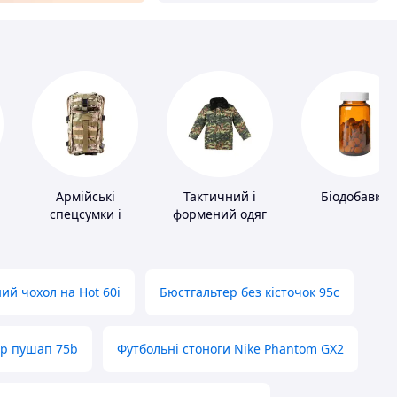
Армійські
Тактичний і
Біодобавки
спецсумки і
формений одяг
рюкзаки
ий чохол на Hot 60i
Бюстгальтер без кісточок 95с
ер пушап 75b
Футбольні стоноги Nike Phantom GX2