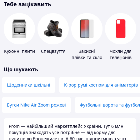
Тебе зацікавить
Кухонні плити
Спецвзуття
Захисні
Чохли для
плівки та скло
телефонів
для
Що шукають
портативних
пристроїв
Щоденники шкільні
K-pop румі костюм для аніматорів
Бутси Nike Air Zoom рожеві
Футбольні ворота та футбо
Prom — найбільший маркетплейс України. Тут 6 млн
покупців знаходять усе потрібне — від корму для
цуциків до бронежилетів. А 60 тис. підприємців з усієї